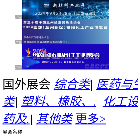
国外展会
综合类
|
医药与
类
|
塑料、橡胶、.
|
化工
药及.
|
其他类
更多>
展会名称